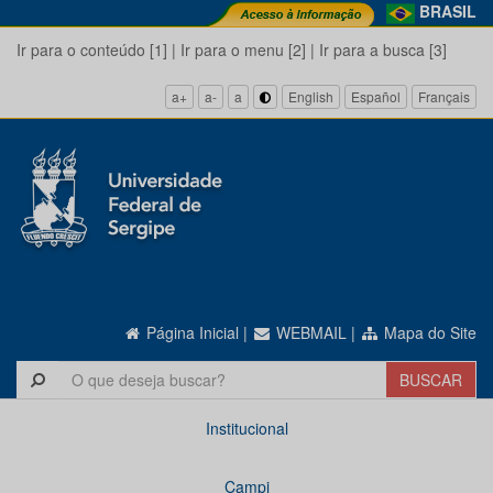
BRASIL
Ir para o conteúdo [1]
|
Ir para o menu [2]
|
Ir para a busca [3]
a+
a-
a
English
Español
Français
Página Inicial
|
WEBMAIL
|
Mapa do Site
Institucional
Campi