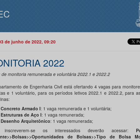
EC
03 de junho de 2022, 09:20
NITORIA 2022
 de monitoria remunerada e voluntária 2022.1 e 2022.2
artamento de Engenharia Civil está ofertando 4 vagas para monitore
stas e 1 voluntário, para os períodos letivos 2022.1 e 2022.2, para a
linas:
Concreto Armado I
: 1 vaga remunerada e 1 voluntária;
Estruturas de Aço I
: 1 vaga remunerada;
Desenho Arquitetônico
: 1 vaga remunerada;
 inscreverem-se os interessados deverão acessar:
P
ente>>Bolsas>>Oportunidades de Bolsas>>Tipo de Bolsa Mon