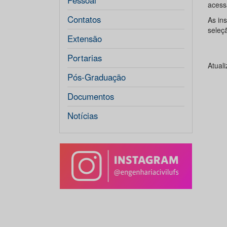
Pessoal
acess
Contatos
As in
seleç
Extensão
Portarias
Atual
Pós-Graduação
Documentos
Notícias