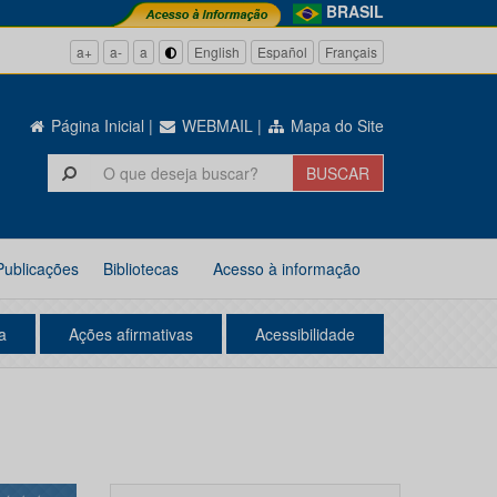
BRASIL
a+
a-
a
English
Español
Français
Página Inicial
|
WEBMAIL
|
Mapa do Site
Publicações
Bibliotecas
Acesso à informação
a
Ações afirmativas
Acessibilidade