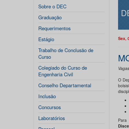
Sobre o DEC
D
Graduação
Requerimentos
Sex, 
Estágio
Trabalho de Conclusão de
MO
Curso
Colegiado do Curso de
Vagas
Engenharia Civil
O Dep
Conselho Departamental
bolsi
discip
Inclusão
Concursos
Laboratórios
Para
Disc