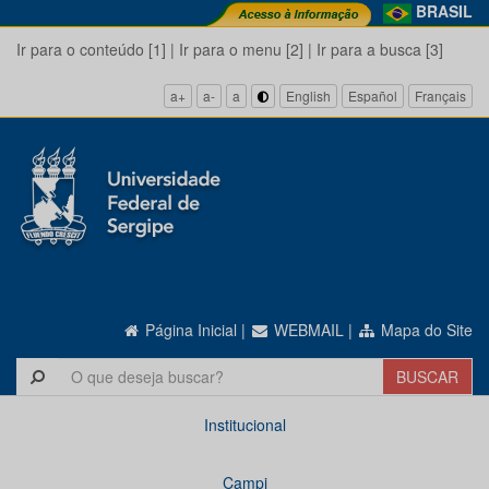
BRASIL
Ir para o conteúdo [1]
|
Ir para o menu [2]
|
Ir para a busca [3]
a+
a-
a
English
Español
Français
Página Inicial
|
WEBMAIL
|
Mapa do Site
Institucional
Campi