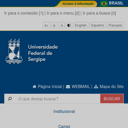
BRASIL
Ir para o conteúdo [1]
|
Ir para o menu [2]
|
Ir para a busca [3]
a+
a-
a
English
Español
Français
Página Inicial
|
WEBMAIL
|
Mapa do Site
Institucional
Campi