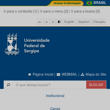
BRASIL
Ir para o conteúdo [1]
|
Ir para o menu [2]
|
Ir para a busca [3]
a+
a-
a
English
Español
Français
Página Inicial
|
WEBMAIL
|
Mapa do Site
Institucional
Campi