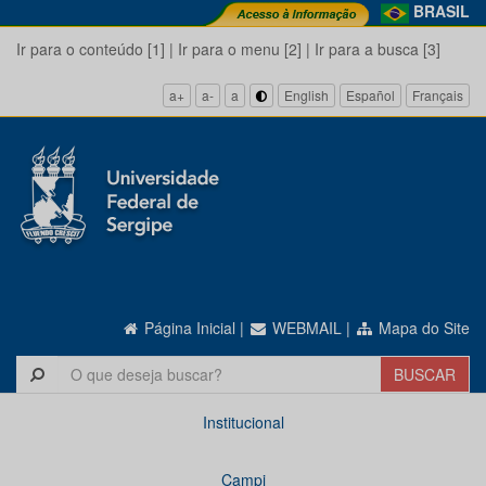
BRASIL
Ir para o conteúdo [1]
|
Ir para o menu [2]
|
Ir para a busca [3]
a+
a-
a
English
Español
Français
Página Inicial
|
WEBMAIL
|
Mapa do Site
Institucional
Campi