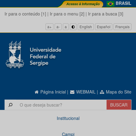
BRASIL
Ir para o conteúdo [1]
|
Ir para o menu [2]
|
Ir para a busca [3]
a+
a-
a
English
Español
Français
Página Inicial
|
WEBMAIL
|
Mapa do Site
Institucional
Campi