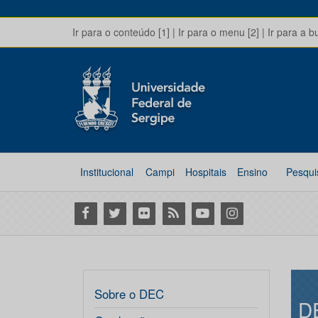
Ir para o conteúdo [1]
|
Ir para o menu [2]
|
Ir para a b
Institucional
Campi
Hospitais
Ensino
Pesqui
Facebook
Twitter
Flickr
RSS
Youtube
Instagram
Sobre o DEC
D