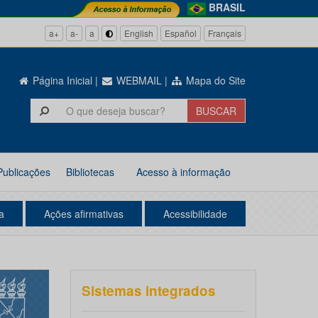
BRASIL
a+
a-
a
English
Español
Français
Página Inicial
|
WEBMAIL
|
Mapa do Site
Publicações
Bibliotecas
Acesso à informação
a
Ações afirmativas
Acessibilidade
Sistemas integrados