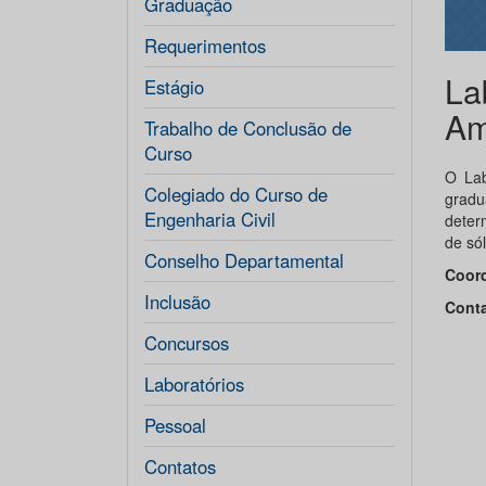
Graduação
Requerimentos
La
Estágio
Am
Trabalho de Conclusão de
Curso
O Lab
Colegiado do Curso de
grad
Engenharia Civil
deter
de só
Conselho Departamental
Coor
Inclusão
Cont
dan
Concursos
Laboratórios
Pessoal
Contatos