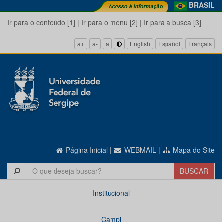
BRASIL
Ir para o conteúdo [1]
|
Ir para o menu [2]
|
Ir para a busca [3]
a+
a-
a
English
Español
Français
Página Inicial
|
WEBMAIL
|
Mapa do Site
Institucional
Campi