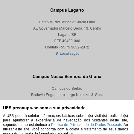
Campus Lagarto
Campus Prof. Antônio Garcia Filho
Av. Governador Marcelo Déda, 13, Centro
Lagarto/SE
CEP 49400-000
Localização
Campus Nossa Senhora da Glória
Campus do Sertão
Rodovia Engenheiro Jorge Neto, km 3, Silos
Nossa Senhora da Glória/SE
CEP 49680-000
UFS preocupa-se com a sua privacidade
A UFS poderá coletar informações básicas sobre a(s) visita(s) realizada(s)
Localização
para aprimorar a experiência de navegação dos visitantes deste site,
segundo o que estabelece a
Política de Privacidade de Dados Pessoais.
Ao
utilizar este site, você concorda com a coleta e tratamento de seus dados
pessoais por meio de formulários e cookies.