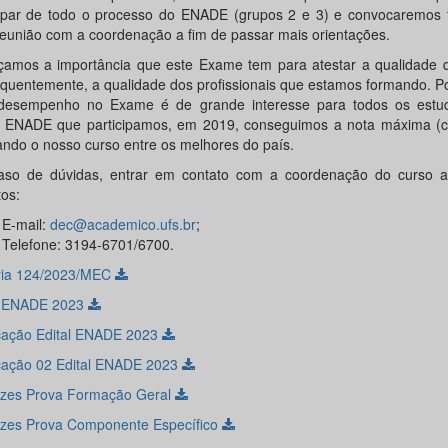
cipar de todo o processo do ENADE (grupos 2 e 3) e convocaremos 
eunião com a coordenação a fim de passar mais orientações.
çamos a importância que este Exame tem para atestar a qualidade d
quentemente, a qualidade dos profissionais que estamos formando. P
esempenho no Exame é de grande interesse para todos os estu
o ENADE que participamos, em 2019, conseguimos a nota máxima (co
ando o nosso curso entre os melhores do país.
so de dúvidas, entrar em contato com a coordenação do curso a
tos:
E-mail:
dec@academico.ufs.br
;
Telefone: 3194-6701/6700.
ria 124/2023/MEC
l ENADE 2023
icação Edital ENADE 2023
icação 02 Edital ENADE 2023
rizes Prova Formação Geral
rizes Prova Componente Específico