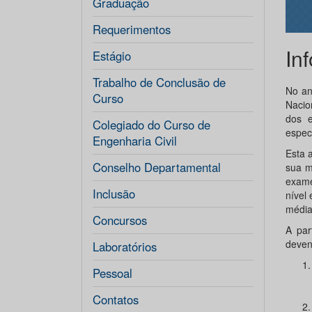
Graduação
Requerimentos
In
Estágio
Trabalho de Conclusão de
No an
Curso
Nacio
dos e
Colegiado do Curso de
especí
Engenharia Civil
Esta 
Conselho Departamental
sua m
exame
Inclusão
nível
média
Concursos
A par
deven
Laboratórios
Pessoal
Contatos