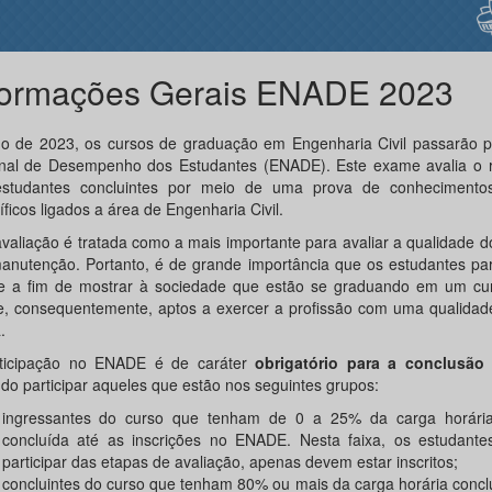
formações Gerais ENADE 2023
o de 2023, os cursos de graduação em Engenharia Civil passarão 
nal de Desempenho dos Estudantes (ENADE). Este exame avalia o 
studantes concluintes por meio de uma prova de conhecimento
ficos ligados a área de Engenharia Civil.
avaliação é tratada como a mais importante para avaliar a qualidade d
anutenção. Portanto, é de grande importância que os estudantes par
 a fim de mostrar à sociedade que estão se graduando em um cur
 e, consequentemente, aptos a exercer a profissão com uma qualidad
.
ticipação no ENADE é de caráter
obrigatório para a conclusão
do participar aqueles que estão nos seguintes grupos:
ingressantes do curso que tenham de 0 a 25% da carga horári
concluída até as inscrições no ENADE. Nesta faixa, os estudant
participar das etapas de avaliação, apenas devem estar inscritos;
concluintes do curso que tenham 80% ou mais da carga horária concl