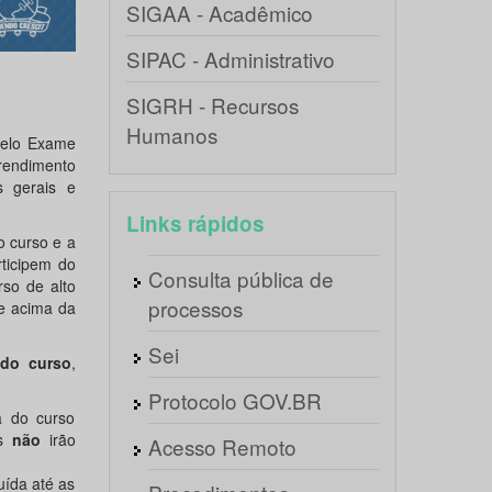
SIGAA - Acadêmico
SIPAC - Administrativo
SIGRH - Recursos
Humanos
pelo Exame
rendimento
s gerais e
Links rápidos
o curso e a
ticipem do
Consulta pública de
so de alto
processos
e acima da
Sei
 do curso
,
Protocolo GOV.BR
a do curso
es
não
irão
Acesso Remoto
uída até as