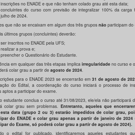
inscrições no ENADE e que não tenham colado grau até esta data;
concluintes do curso com previsão de integralizar 100% da carga h
julho de 2024.
es que não se encaixam em algum dos três grupos
não
participam do
is últimos grupos (concluintes) deverão:
ser inscritos no ENADE pela UFS;
realizar a prova e;
preencher o Questionário do Estudante.
ência em qualquer das três etapas implica
irregularidade
no curso e o
erá colar grau a partir de
agosto de 2024
.
scrições para o ENADE 2023 se encerrarão em
31 de agosto de 202
cação do Edital, a coordenação do curso iniciará o processo de ins
s aptos a participar do exame.
o estudante conclua o curso até 31/08/2023, ele/ela não participará
á colar grau sem problemas.
Entretanto, aqueles que encerrar
esta data (grupo 2 ou 3) estarão impedidos de colar grau, po
cipar do ENADE e colar grau apenas a partir de janeiro de 2024
cipar do Exame, só poderá colar grau a partir de agosto de 2024).
o o edital for publicado, identificaremos aqueles estudantes q