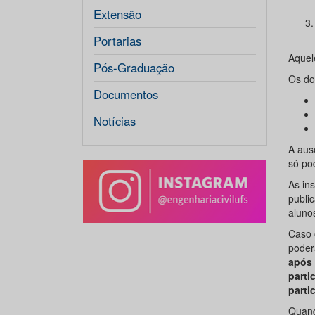
Extensão
Portarias
Aquel
Pós-Graduação
Os do
Documentos
Notícias
A aus
só pod
As in
publi
aluno
Caso 
poder
após 
parti
parti
Quand