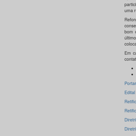
parti
uma r
Refor
conse
bom d
últim
coloc
Em ca
conta
Porta
Edita
Retif
Retif
Diret
Diret