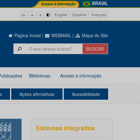
BRASIL
a+
a-
a
English
Español
Français
Página Inicial
|
WEBMAIL
|
Mapa do Site
Publicações
Bibliotecas
Acesso à informação
a
Ações afirmativas
Acessibilidade
Sistemas integrados