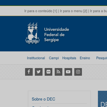
Ir para o conteúdo [1]
|
Ir para o menu [2]
|
Ir para a b
Institucional
Campi
Hospitais
Ensino
Pesqui
Facebook
Twitter
Flickr
RSS
Youtube
Instagram
Sobre o DEC
D