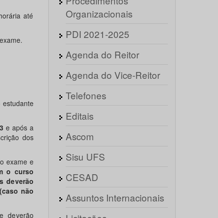
Procedimentos
Organizacionais
orária até
PDI 2021-2025
 exame.
Agenda do Reitor
Agenda do Vice-Reitor
Telefones
 estudante
Editais
3
e após a
Ascom
crição dos
Sisu UFS
 do exame e
em o curso
CESAD
is deverão
 (caso não
Assuntos Internacionais
ue deverão
Licitações